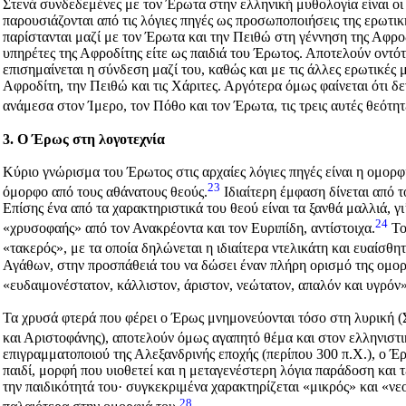
Στενά συνδεδεμένες με τον Έρωτα στην ελληνική μυθολογία είναι οι
παρουσιάζονται από τις λόγιες πηγές ως προσωποποιήσεις της ερωτικ
παρίστανται μαζί με τον Έρωτα και την Πειθώ στη γέννηση της Αφροδ
υπηρέτες της Αφροδίτης είτε ως παιδιά του Έρωτος. Αποτελούν οντότ
επισημαίνεται η σύνδεση μαζί του, καθώς και με τις άλλες ερωτικές
Αφροδίτη, την Πειθώ και τις Χάριτες. Αργότερα όμως φαίνεται ότι δ
ανάμεσα στον Ίμερο, τον Πόθο και τον Έρωτα, τις τρεις αυτές θεότη
3. Ο Έρως στη λογοτεχνία
Κύριο γνώρισμα του Έρωτος στις αρχαίες λόγιες πηγές είναι η ομορφ
23
όμορφο από τους αθάνατους θεούς.
Ιδιαίτερη έμφαση δίνεται από τ
Επίσης ένα από τα χαρακτηριστικά του θεού είναι τα ξανθά μαλλιά, γι
24
«
χρυσοφαής
» από τον Ανακρέοντα και τον Ευριπίδη, αντίστοιχα.
Το
«
τακερός
», με τα οποία δηλώνεται η ιδιαίτερα ντελικάτη και ευαίσθη
Αγάθων, στην προσπάθειά του να δώσει έναν πλήρη ορισμό της ομορ
«ευδαιμονέστατον, κάλλιστον, άριστον, νεώτατον, απαλόν και υγρόν»
Τα χρυσά φτερά που φέρει ο Έρως μνημονεύονται τόσο στη λυρική (
και Αριστοφάνης), αποτελούν όμως αγαπητό θέμα και στον ελληνιστι
επιγραμματοποιού της Αλεξανδρινής εποχής (περίπου 300 π.Χ.), ο Έ
παιδί, μορφή που υιοθετεί και η μεταγενέστερη λόγια παράδοση και
την παιδικότητά του· συγκεκριμένα χαρακτηρίζεται «
μικρός
» και «
νε
28