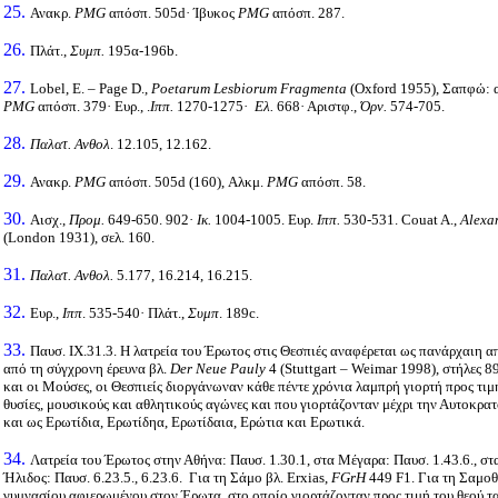
25.
Ανακρ.
PMG
απόσπ. 505
d·
Ίβυκος
PMG
απόσπ. 287.
26.
Πλάτ.,
Συμπ.
195α-196b.
27.
Lobel,
E
. –
Page
D
.,
Poetarum
Lesbiorum
Fragmenta
(
Oxford
1955), Σαπφώ: α
PMG
απόσπ.
379·
Ευρ., .
Ιππ.
1270-1275·
Ελ.
668·
Αριστφ.,
Όρν.
574-705.
28.
Παλατ. Ανθολ
. 12.105, 12.162.
29.
Ανακρ.
PMG
απόσπ. 505d (160), Αλκμ.
PMG
απόσπ. 58.
30.
Αισχ.,
Προμ.
649-650. 902·
Ικ.
1004-1005. Ευρ.
Ιππ.
530-531. Couat A.,
Alexan
(London 1931),
σελ
. 160.
31.
Παλατ. Ανθολ
.
5.177, 16.214, 16.215.
32.
Ευρ.,
Ιππ
. 535-540·
Πλάτ.,
Συμπ
. 189c
.
33.
Παυσ.
IX
.31.3. Η λατρεία του Έρωτος στις Θεσπιές αναφέρεται ως πανάρχαιη 
από τη σύγχρονη έρευνα βλ.
Der Neue Pauly
4 (Stuttgart – Weimar 1998),
στήλες
89
και οι Μούσες, οι Θεσπιείς διοργάνωναν κάθε πέντε χρόνια λαμπρή γιορτή προς τι
θυσίες, μουσικούς και αθλητικούς αγώνες και που γιορτάζονταν μέχρι την Αυτοκρα
και ως Ερωτίδια, Ερωτίδηα, Ερωτίδαια, Ερώτια και Ερωτικά
.
34.
Λατρεία του Έρωτος στην Αθήνα: Παυσ. 1.30.1, στα Μέγαρα: Παυσ. 1.43.6., στ
Ήλιδος: Παυσ. 6.23.5., 6.23.6. Για τη Σάμο βλ.
Erxias,
FGrH
449
F
1. Για τη Σαμοθ
γυμνασίου αφιερωμένου στον Έρωτα, στο οποίο γιορτάζονταν προς τιμή του θεού τ