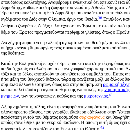
σπουδαίους καλλιτέχνες. Αναφέρουμε ενδεικτικά ότι απεικονίζεται 
Αφροδίτης, καθώς και στη ζωφόρο του ναού της Αθηνάς Νίκης στην
Έρωτα να υποδέχεται τη θεά Αφροδίτη που αναδύεται από τη θάλασ
38
αγάλματος του Διός στην Ολυμπία, έργο του Φειδία.
Επιπλέον, κατ
Αθήνα ο ζωγράφος Ζεύξις φιλοτέχνησε τον Έρωτα με στεφάνι από τ
θέμα του Έρωτος πραγματεύονται περίφημοι γλύπτες, όπως ο Πραξιτ
Ανεξήγητη παραμένει η έλλειψη αγαλμάτων του θεού μέχρι τον 4ο αι.
υπήρχε ανάγκη δημιουργίας ενός συγκεκριμένου αγαλματικού τύπου,
της θεότητας.
Κατά την Ελληνιστική εποχή ο Έρως αποκτά και στην τέχνη, όπως κα
παιδιού, χωρίς να αλλάζουν τα εικονογραφικά χαρακτηριστικά του. Άλ
τόξο και το βέλος αποτελούν τα συνηθέστερα σύμβολά του. Εκτός απ
ή τα μέλη του βακχικού θιάσου, τώρα εμφανίζεται μαζί με άλλους θε
σύμβολα άλλων θεοτήτων, όπως και στην ποίηση. Στη
ρωμαϊκή τέχν
και αποτελεί ιδιαίτερα αγαπητό θέμα της γλυπτικής, της
νομισματικής
41
μνημείων
, των τοιχογραφιών, καθώς και της
μικροτεχνίας
.
Αξιομνημόνευτη, τέλος, είναι η αναφορά στην παράσταση του Έρωτ
φλόγα προς το έδαφος, που γνωρίζει ιδιαίτερη εξάπλωση στην Ύστερ
παράσταση αυτού του θέματος κοσμούσε
σαρκοφάγους
και θεωρήθηκ
οποίος συνδέθηκε με το νεκρικό βασίλειο. Η άποψη αυτή όμως έχει α
42
συγγραφείς δε συσχετίζουν τον Έρωτα με το Θάνατο.