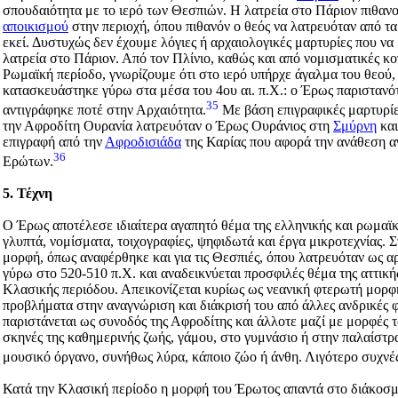
σπουδαιότητα με το ιερό των Θεσπιών. Η λατρεία στο Πάριον πιθανο
αποικισμού
στην περιοχή, όπου πιθανόν ο θεός να λατρευόταν από τ
εκεί. Δυστυχώς δεν έχουμε λόγιες ή αρχαιολογικές μαρτυρίες που να
λατρεία στο Πάριον. Από τον Πλίνιο, καθώς και από νομισματικές κ
Ρωμαϊκή περίοδο, γνωρίζουμε ότι στο ιερό υπήρχε άγαλμα του θεού, 
κατασκευάστηκε γύρω στα μέσα του 4ου αι. π.Χ.: ο Έρως παριστανότ
35
αντιγράφηκε ποτέ στην Αρχαιότητα.
Με βάση επιγραφικές μαρτυρίε
την Αφροδίτη Ουρανία λατρευόταν ο Έρως Ουράνιος στη
Σμύρνη
και
επιγραφή από την
Αφροδισιάδα
της Καρίας που αφορά την ανάθεση α
36
Ερώτων.
5. Τέχνη
Ο Έρως αποτέλεσε ιδιαίτερα αγαπητό θέμα της ελληνικής και ρωμαϊκ
γλυπτά, νομίσματα, τοιχογραφίες, ψηφιδωτά και έργα μικροτεχνίας. Σ
μορφή, όπως αναφέρθηκε και για τις Θεσπιές, όπου λατρευόταν ως α
γύρω στο 520-510 π.Χ. και αναδεικνύεται προσφιλές θέμα της αττική
Κλασικής περιόδου. Απεικονίζεται κυρίως ως νεανική φτερωτή μορφ
προβλήματα στην αναγνώριση και διάκρισή του από άλλες ανδρικές 
παριστάνεται ως συνοδός της Αφροδίτης και άλλοτε μαζί με μορφές τ
σκηνές της καθημερινής ζωής, γάμου, στο γυμνάσιο ή στην παλαίστρ
μουσικό όργανο, συνήθως λύρα, κάποιο ζώο ή άνθη. Λιγότερο συχνές 
Κατά την Κλασική περίοδο η μορφή του Έρωτος απαντά στο διάκοσμ