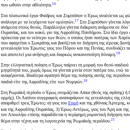
16
που ωθούν στην αθλιότητα.
Στα πλατωνικά έργα
Φαίδρος
και
Συμπόσιον
ο Έρως αναλύεται ως φιλ
17
ανάλογα με τα λεγόμενα των ομιλητών.
Στο
Συμπόσιον
γίνεται λόγ
ανάμεσα στους θεούς. Παράλληλα γίνεται διάκριση ανάμεσα σε δύο 
Ουρανίας, και τον κακό, γιο της Αφροδίτης Πανδήμου. Στο ίδιο έργο 
πρόκειται για το νεότερο των θεών, ο οποίος ήταν πατέρας των Χαρί
που αφηγείται ο Σωκράτης και βασίζεται σε διήγηση της ιέρειας Διοτ
γενεαλογία του Έρωτος: γιος του Πόρου και της Πενίας, συνδυάζει τ
18
και αποτελεί μια ανήσυχη και διαρκώς ανικανοποίητη δύναμη.
Στην ελληνιστική ποίηση ο Έρως παίρνει τη μορφή του θεού-παιδιού 
μητρότητά του, χωρίς όμως να γίνεται μνεία στον πατέρα του, ενώ τα
αναφέρονται. Ιδιαίτερα αγαπητό θέμα της ποίησης αυτής της περιόδο
19
παιδιά είτε της Αφροδίτης είτε των Νυμφών.
Στη Ρωμαϊκή περίοδο ο Έρως ονομάζεται
Amor
(θεός της αγάπης) ή
ορμής). Οι Λατίνοι συγγραφείς αναπαράγουν τις γενεαλογίες της ελ
απαριθμεί τρεις Έρωτες: α) γιος του
Eρμή
και της χθόνιας Άρτεμης, κ
και της Αφροδίτης Ουρανίας, 3) Έρως-Αντέρως, γιος του Άρη και της 
τον Απουλήιο επίσης παραδίδεται η περίφημη ρομαντική διήγηση το
21
θέμα στην τέχνη και τη λογοτεχνία της Ρωμαϊκής περιόδου.