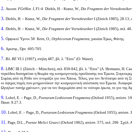
2.
Ακουσ.
FGrHist
.
I
, F1-4· Diehls, H. - Kranz, W.,
Die Fragment der Vorsokratiker
3.
Diehls, H. – Kranz, W.,
Die Fragment der Vorsokratiker
Ι
(Zürich 1985), 28.13,
4.
Diehls, H. – Kranz, W.,
Die Fragment der Vorsokratiker
Ι
(Zürich 1985),
σελ
. 48.
5.
Ορφικοί
Ύμνοι
58· Kern, O.,
Orphicorum Fragmenta,
passim
Έρως
,
Φάνης
.
6.
Αριστφ
.,
Όρν.
695-705.
7.
Βλ.
RE
VI.1 (1907),
στήλη
487,
βλ
.
λ
. “Eros” (O. Waser).
8.
LIMC
III.1
(Zürich – München),
σελ
. 850-942,
βλ
.
λ
. “Eros” (A. Hermann, H. Cas
περιόδου διατηρείται η θεωρία της κοσμογονικής προέλευσης του Έρωτα. Συγκεκρι
Συμίας από τη Ρόδο τον ονομάζει γιο του Χάους. Τέλος, για τον Αντίπατρο από τη 
οι όψιμες πηγές που μνημονεύουν την κοσμογονική υπόσταση του Έρωτα.
A
ναφερό
Ωγυγίων πατήρ χρόνων», για να τον διαχωρίσει από το νεότερο έρωτα, το γιο της Α
9.
Lobel
,
E
. –
Page
,
D
.,
Poetarum
Lesbiorum
Fragmenta
(
Oxford
1955), απόσπ. 198
Παυσ
. 9.27.3.
10.
Lobel, E. – Page, D.,
Poetarum Lesbiorum Fragmenta
(Oxford 1955), απόσπ. 
11.
Page, D.L.,
Poetae Melici Graeci
(Oxford 1962),
απόσπ
. 575,
σελ
. 296· Σχόλ. 