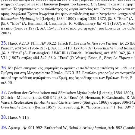
υπήρχαν σύμφωνα με τον Παυσανία βωμοί του Έρωτος. Στη Σπάρτη και στην Κρήτη
αγώνα. Τα γυμνάσια και οι παλαίστρες ως χώροι λατρείας του Έρωτα θεωρούνται ό
ομοφυλοφιλικό Έρωτα θεωρείται ότι ήταν συνδεδεμένη και η λατρεία που επιχωρία
Römischen Mythologie
Ι
(Leipzig 1884-1890),
στήλη
1339-1372,
βλ
.
λ
. “Eros” (A.
βλ
.
λ
. “Eros” (A. Hermann, H. Cassimatis,
R. Vollkommer)·
RE
VI.1 (1907),
στήλες
il culto
(Genova 1977),
σελ
. 15-43. Γενικότερα για τη σχέση του Έρωτα με τον αθλη
2002).
35.
Παυσ. 9.27.3· Plin.,
ΗΝ
36.22·
Frisch P.,
Die Inschriften von Parion·
Ι
Κ
25 (B
Parion”,
RIA
5-6 (1956-1957),
σελ
. 111-118·
Lexikon der Griechischen und Römis
,
βλ
.
λ
. “Eros” (A. Fürtwängler)·
LIMC
III.1 (Zürich – München),
σελ
. 850-942,
βλ
.
λ
VI.1 (1907),
στήλες
484-542,
βλ
.
λ
. “Eros” (O. Waser)·
Fasce, S.,
Eros, La Figura e i
36.
Με βάση επιγραφικές
μαρτυρίες εκφράστηκε παλιότερα η υπόθεση ότι μαζί με
Σμύρνη και στη Μαγνησία στο Σίπυλο,
CIG
3157. Επιπλέον μπορούμε να αναφερθο
αφορά την ανάθεση αγαλμάτων του Ερμή, της Αφροδίτης και των Ερώτων.
Paris, P.
σελ. 78.
37.
Lexikon der Griechischen und Römischen Mythologie
Ι
(Leipzig 1884-1890),
(Zürich – München),
σελ
. 850-942,
βλ
.
λ
. “Eros” (A. Hermann, H. Cassimatis,
R. V
Waser).
Reallexikon für Antike und Christentum
6 (Stuttgart 1966),
στήλες
306-34
Griechische Eroten
(Berlin 1957)· Schauenburg, K., “Erotenspielen” 1. Teil.
AW
7 
38.
Παυσ.
V
.11.8.
39.
Αριστφ.,
Αχ.
991-992· Rutherford W.,
Scholia Aristophanica
, Ach. 992 (Lond