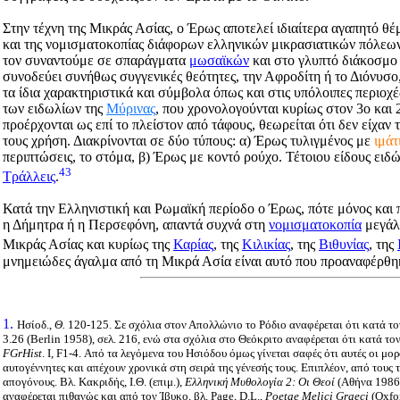
Στην τέχνη της Μικράς Ασίας, ο Έρως αποτελεί ιδιαίτερα αγαπητό θέ
και της νομισματοκοπίας διάφορων ελληνικών μικρασιατικών πόλεων 
τον συναντούμε σε σπαράγματα
μωσαϊκών
και στο γλυπτό διάκοσμο
συνοδεύει συνήθως συγγενικές θεότητες, την Αφροδίτη ή το Διόνυσο, 
τα ίδια χαρακτηριστικά και σύμβολα όπως και στις υπόλοιπες περιο
των ειδωλίων της
Μύρινας
, που χρονολογούνται κυρίως στον 3ο και 2
προέρχονται ως επί το πλείστον από τάφους, θεωρείται ότι δεν είχαν
τους χρήση. Διακρίνονται σε δύο τύπους: α) Έρως τυλιγμένος με
ιμάτ
περιπτώσεις, το στόμα, β) Έρως με κοντό ρούχο. Τέτοιου είδους ειδ
43
Τράλλεις
.
Κατά την Ελληνιστική και Ρωμαϊκή περίοδο ο Έρως, πότε μόνος και 
η Δήμητρα ή η Περσεφόνη, απαντά συχνά στη
νομισματοκοπία
μεγάλ
Μικράς Ασίας και κυρίως της
Καρίας
, της
Κιλικίας
, της
Βιθυνίας
, της
μνημειώδες άγαλμα από τη Μικρά Ασία είναι αυτό που προαναφέρθη
1.
Ησίοδ.,
Θ.
120-125. Σε σχόλια στον Απoλλώνιο το Ρόδιο αναφέρεται ότι κατά τον
3.26 (Berlin 1958), σελ. 216, ενώ στα σχόλια στο Θεόκριτο αναφέρεται ότι κατά τον
FGrHist
. I, F1-4. Από τα λεγόμενα του Ησιόδου όμως γίνεται σαφές ότι αυτές οι μορ
αυτογέννητες και απέχουν χρονικά στη σειρά της γένεσής τους. Επιπλέον, από τους 
απογόνους. Βλ. Κακριδής, Ι.Θ. (επιμ.),
Ελληνική Μυθολογία 2: Οι Θεοί
(Αθήνα 1986)
αναφέρεται πιθανώς και από τον Ίβυκο, βλ. Page, D.L.,
Poetae Melici Graeci
(Oxfor