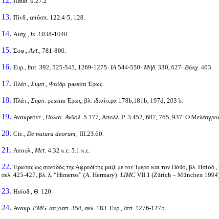
12.
Παυσ
. 9.27.2
13.
Πίνδ., απόσπ. 122.4-5, 128.
14.
Αισχ.,
Ικ.
1038-1040.
15.
Σοφ.,
Αντ.,
781-800.
16.
Ευρ.,
Ιππ.
392, 525-545, 1269-1275·
ΙΑ
544-550·
Μήδ.
330, 627·
Βάκχ
. 403.
17.
Πλάτ.,
Συμπ
.,
Φαίδρ.
passim 'Ερως.
18.
Πλάτ.,
Συμπ
. passim Έρως, βλ. ιδιαίτερα 178b,181b, 197d, 203 b.
19.
Ανακρεόντ.,
Παλατ. Ανθολ
. 5.177, Aπολλ. Ρ. 3.452, 687, 765, 937. Ο Μελέαγρος
20.
Cic.,
De natura deorum,
III.23.60.
21.
Απουλ.,
Μετ.
4.32 κ.ε. 5.1 κ.ε.
22.
Έρωτας ως συνοδός της Αφροδίτης μαζί με τον Ίμερο και τον Πόθο, βλ. Ησίοδ.,
σελ. 425-427, βλ. λ. “
Himeros”
(
A
.
Hermary
)·
LIMC
VII
.1 (
Z
ü
rich –
M
ü
nchen
1994),
23.
Ησίοδ.,
Θ.
120.
24.
Ανακρ.
PMG
απ;oσπ. 358, σελ. 183. Eυρ.,
Ιππ.
1276-1275.