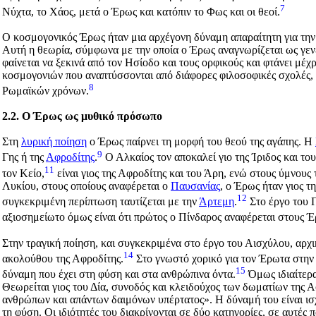
7
Νύχτα, το Χάος, μετά ο Έρως και κατόπιν το Φως και οι θεοί.
Ο κοσμογονικός Έρως ήταν μια αρχέγονη δύναμη απαραίτητη για την 
Αυτή η θεωρία, σύμφωνα με την οποία ο Έρως αναγνωρίζεται ως γεν
φαίνεται να ξεκινά από τον Ησίοδο και τους ορφικούς και φτάνει μέχ
κοσμογονιών που αναπτύσσονται από διάφορες φιλοσοφικές σχολές, ε
8
Ρωμαϊκών χρόνων.
2.2. Ο Έρως ως μυθικό πρόσωπο
Στη
λυρική ποίηση
ο Έρως παίρνει τη μορφή του θεού της αγάπης. Η
9
Γης ή της
Αφροδίτης
.
Ο Αλκαίος τον αποκαλεί γιο της Ίριδος και το
11
τον Κείο,
είναι γιος της Αφροδίτης και του Άρη, ενώ στους ύμνου
Λυκίου, στους οποίους αναφέρεται ο
Παυσανίας
, ο Έρως ήταν γιος τ
12
συγκεκριμένη περίπτωση ταυτίζεται με την
Άρτεμη
.
Στο έργο του Π
αξιοσημείωτο όμως είναι ότι πρώτος ο Πίνδαρος αναφέρεται στους Έ
Στην τραγική ποίηση, και συγκεκριμένα στο έργο του Αισχύλου, αρχι
14
ακολούθου της Αφροδίτης.
Στο γνωστό χορικό για τον Έρωτα στη
15
δύναμη που έχει στη φύση και στα ανθρώπινα όντα.
Όμως ιδιαίτερα
Θεωρείται γιος του Δία, συνοδός και κλειδούχος των δωματίων της Α
ανθρώπων και απάντων δαιμόνων υπέρτατος
». Η δύναμή του είναι 
τη φύση. Οι ιδιότητές του διακρίνονται σε δύο κατηγορίες, σε αυτές 