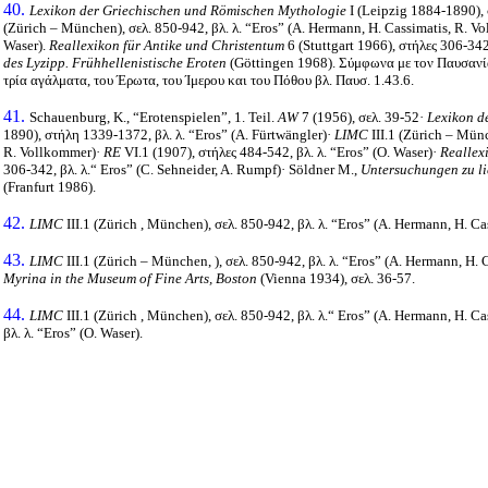
40.
Lexikon der Griechischen und Römischen Mythologie
Ι
(Leipzig 1884-1890),
(Zürich – München),
σελ
. 850-942,
βλ
.
λ
. “Eros” (A. Hermann, H. Cassimatis, R. V
Waser).
Reallexikon für Antike und Christentum
6 (Stuttgart 1966),
στήλες
306-34
des Lyzipp. Frühhellenistische Eroten
(Göttingen 1968).
Σύμφωνα με τον Παυσανί
τρία αγάλματα, του Έρωτα, του Ίμερου και του Πόθου βλ.
Παυσ
. 1.43.6.
41.
Schauenburg, K., “Erotenspielen”, 1. Teil.
AW
7 (1956),
σελ
. 39-52·
Lexikon d
1890),
στήλη
1339-1372,
βλ
.
λ
. “Eros” (A. Fürtwängler)·
LIMC
III.1 (Zürich – Mün
R. Vollkommer)·
RE
VI.1 (1907),
στήλες
484-542,
βλ
.
λ
. “Eros” (O. Waser)·
Reallex
306-342,
βλ
.
λ
.“ Eros” (C. Sehneider, A. Rumpf)· Söldner M.,
Untersuchungen zu li
(Franfurt 1986).
42.
LIMC
III.1 (Zürich , München),
σελ
. 850-942,
βλ
.
λ
. “Eros” (A. Hermann, H. Ca
43.
LIMC
III.1 (Zürich – München, ),
σελ
. 850-942,
βλ
.
λ
. “Eros” (A. Hermann, H. 
Myrina in the Museum of Fine Arts, Boston
(Vienna 1934), σελ. 36-57.
44.
LIMC
III.1 (Zürich , München),
σελ
. 850-942,
βλ
.
λ
.“ Eros” (A. Hermann, H. Ca
βλ
.
λ
. “Eros” (O. Waser).