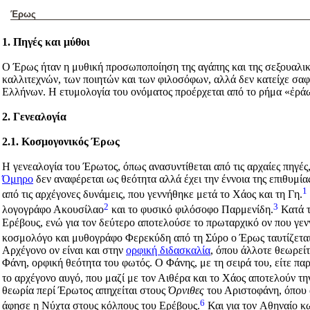
Έρως
1. Πηγές και μύθοι
Ο Έρως ήταν η μυθική προσωποποίηση της αγάπης και της σεξουαλι
καλλιτεχνών, των ποιητών και των φιλοσόφων, αλλά δεν κατείχε σα
Ελλήνων. Η ετυμολογία του ονόματος προέρχεται από το ρήμα «ἐ
ράω
2. Γενεαλογία
2.1. Κοσμογονικός Έρως
Η γενεαλογία του Έρωτος, όπως ανασυντίθεται από τις αρχαίες πηγές
Όμηρο
δεν αναφέρεται ως θεότητα αλλά έχει την έννοια της επιθυμία
1
από τις αρχέγονες δυνάμεις, που γεννήθηκε μετά το Χάος και τη Γη.
2
3
λογογράφο Ακουσίλαο
και το φυσικό φιλόσοφο Παρμενίδη.
Κατά τ
Ερέβους, ενώ για τον δεύτερο αποτελούσε το πρωταρχικό ον που γεν
κοσμολόγο και μυθογράφο Φερεκύδη από τη Σύρο ο Έρως ταυτίζεται
Αρχέγονο ον είναι και στην
ορφική διδασκαλία
, όπου άλλοτε θεωρείτ
Φάνη, ορφική θεότητα του φωτός. Ο Φάνης, με τη σειρά του, είτε παρ
το αρχέγονο αυγό, που μαζί με τον Αιθέρα και το Χάος αποτελούν τη
θεωρία περί Έρωτος απηχείται στους
Όρνιθες
του Αριστοφάνη, όπου α
6
άφησε η Νύχτα στους κόλπους του Ερέβους.
Και για τον Aθηναίο κ