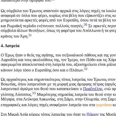
παλαιότερα στην ομορφιά του.
Ως σύμβολα του Έρωτος απαντούν αρχικά στις λόγιες πηγές τα λουλούδ
αναφορά σε όπλα που φέρει, κυρίως στα βέλη που εξακοντίζει στις 
μνημονεύεται αρκετές φορές από τον Ευριπίδη, όπου πετά τα βέλη τ
30
και Ρωμαϊκή περίοδο ενέπνευσε πολλούς ποιητές.
Σε αρκετές περιπ
σύμβολα άλλων θεοτήτων, όπως τη φαρέτρα του Απόλλωνα ή τα φτερ
31
κράνος του Άρη.
4. Λατρεία
O Έρως ήταν ο θεός της αγάπης, του σεξουαλικού πάθους και της γο
Αφροδίτη και τους ακολούθους της, τον Ίμερο, τον Πόθο και τις Χάρ
αφιερωμένα αποκλειστικά στη λατρεία του, αξιοσημείωτο είναι μάλισ
32
κάνουν λόγο τόσο ο Ευριπίδης όσο και ο Πλάτων.
Ως αρχαιότερος και σημαντικότερος τόπος λατρείας του Έρωτος στον
Βοιωτίας, όπου λατρευόταν με τη μορφή μιας άμορφης πέτρας (αργός
λατρευτικό άγαλμα του θεού που κατασκεύασε ο
Πραξιτέλης
, ενώ α
33
γλύπτης Λύσιππος.
Μικρότερης σημασίας λατρεία του θεού στην κ
Μέγαρα, στα Λεύκτρα Λακωνίας, στη Σάμο, στην Ολυμπία, στη Σαμο
επιγραφικές και λόγιες πηγές αναφέρουν λατρεία του στα
γυμνάσια
κα
Στη Μικρά Ασία κύριος τόπος λατρείας του ήταν το
Πάριον
της Μυσία