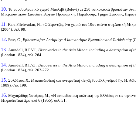
10.
Το μουσουλμανικό χωριό Μπελεβί (Belevi) με 250 νοικοκυριά βρισκόταν στα Β
Μικρασιατικών Σπουδών, Αρχεία Προφορικής Παράδοσης, Τμήμα Σμύρνης, Περιφέρει
11.
Kara Pilehvarian, Ν., «Ο Σιριντζές, ένα χωριό του 19ου αιώνα στη Δυτική Μικ
(2004), σελ. 99.
12.
Foss, C.,
Ephesus after Antiquity: A late antique Byzantine and Turkish city
(C
13.
Arundell, R.F.V.J.,
Discoveries in the Asia Minor: including a description of th
(London 1834), σελ. 264.
14.
Arundell, R.F.V.J.,
Discoveries in the Asia Minor: including a description of th
(London 1834), σελ. 262-272.
15.
Σολδάτος, Χ.,
Η εκπαιδευτική και πνευματική κίνηση του Ελληνισμού της Μ. Ασ
1989), σελ. 199.
16.
Μιχαηλίδης Νουάρος, Μ., «Η εκπαιδευτική πολιτική της Ελλάδος εν εις την ε
Μικρασιατικά Χρονικά
6 (1955), σελ. 51.