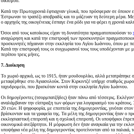
οικισμού.
Κατά την Πρωτοχρονιά έφτιαχναν γλυκά, που πρόσφεραν σε όποιον επ
Έστρωναν το τραπέζι αποβραδίς και το μάζευαν τη δεύτερη μέρα. Μετ
ο αρχηγός της οικογένειας έσπαγε ένα ρόδι για να φέρει η χρονιά καλ
Όσοι από τους κατοίκους είχαν τη δυνατότητα πραγματοποιούσαν το
αναχώρηση και κατά την επιστροφή των προσκυνητών πραγματοποιού
προσκυνητές πήγαιναν στην εκκλησία του Αγίου Ιωάννου, όπου με πα
Κατά την επιστροφή τους οι συγχωριανοί τους τους υποδέχονταν με
περίπου τρεις μήνες.
7. Διοίκηση
Το χωριό αρχικά, ως το 1915, ήταν μουδουρλίκι, αλλά μετατράπηκε 
μεταφέρθηκε στο Αγιασολούκ. Στον Κιρκιντζέ υπήρχε σταθμός χωρ
ταχυδρομείο, που βρισκόταν κοντά στην εκκλησία Αγίου Ιωάννου.
Οι δημογέροντες (τσορμπατζήδες) ήταν πάνω από τέσσερις. Εκλέγοντ
αναλάμβαναν την είσπραξη των φόρων για λογαριασμό του κράτους. 
20 ετών. Η ψηφοφορία, με εποπτεία της δημογεροντίας, γινόταν στο
βρίσκονταν και τα γραφεία της. Τα μέλη της δημογεροντίας ήταν ο πρ
εκκλησιαστική επιτροπή και η σχολική επιτροπή. Οι υποψήφιοι έπρεπε 
οικονομικά ανεξάρτητοι. Η μόρφωση δεν ήταν αναγκαία για την εκλο
υποψήφια νέα μέλη της δημογεροντίας προτείνονταν από τα παλαιά, τ