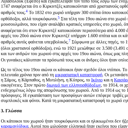
Αγιασολούκ (Έφεσο) και εγκατέλειψαν τον τόπο τους λόγω των ενοχ
1747 αναφέρεται ότι ο Κιρκιντζές κατοικούνταν από χριστιανούς ορθ
4
αριθμός τους.
Το 1832 στο χωριό υπήρχαν 300 σπίτια όπου κατοικού
5
ορθόδοξοι, αλλά τουρκόφωνοι.
Στα τέλη του 19ου αιώνα στο χωριό κ
μουσουλμάνοι, που είχαν αναλάβει κρατικές υπηρεσίες στο χωριό, ό
αναφέρεται ότι στον Κιρκιντζέ κατοικούσαν περισσότερα από 4.000 
αρχές του 20ού αιώνα στον Κιρκιντζέ υπήρχαν 1.600 σπίτια και οι κ
7
αριθμός αυτός φαίνεται υπερβολικός.
Σύμφωνα με άλλες πηγές, το 1
(όλοι χριστιανοί ορθόδοξοι), ενώ το 1921 μειώθηκε σε 3.500 (3.491 ο
και των ανδρών του χωριού στις αρχές του 19ου αιώνα, όπως μας πλη
Οι γυναίκες κάλυπταν τα πρόσωπά τους και οι άνδρες όλοι ήταν οπλι
Ως το τέλος του 19ου αιώνα οι κάτοικοι ήταν σχεδόν όλοι ντόπιοι. Τ
τελευταία χρόνια πριν από τη
μικρασιατική καταστροφή
. Οι μετανάστ
η Σάμος, η Κάρπαθος, η Μυτιλήνη, η Κύπρος, το
Ικόνιο
και η
Καισάρ
οικογένειες. Στον πρώτο
διωγμό των ελληνορθόδοξων
, το 1914, οι 
ενδεχομένως λόγω της απομόνωσης του χωριού. Από το 1914 ως το 
πρόσφυγες. Η εγκατάσταση των προσφύγων αυτών επέφερε τριβές με
συμπλοκές και φόνοι. Κατά τη μικρασιατική καταστροφή το χωριό εγ
3. Γλώσσα
Οι κάτοικοι του χωριού ήταν τουρκόφωνοι και οι ηλικιωμένοι δεν ήξ
καραμανλίδικα
. Αυτοί που μιλούσαν ελληνικά ήταν εκείνοι που είχαν