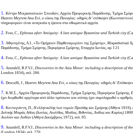
1.
Κέντρο Μικρασιατικών Σπουδών, Αρχεία Προφορικής Παράδοσης, Τμήμα Σμύρνης, Π
Hazretı Meyrem Ana Evi, ο οίκος της Παναγίας: οδηγός δι’ επίσκεψιν
(Κωνσταντινούπ
πληροφοριών είναι αναγκαία η έρευνα στα οθωμανικά αρχεία.
2.
Foss, C.,
Ephesus after Antiquity: A late antique Byzantine and Turkish city
(Ca
3.
Αθηνογένης, Α.Ι., «Το Ομήρειον Παρθεναγωγείον της Σμύρνης»,
Μικρασιατικά Χ
Παράδοσης, Τμήμα Σμύρνης, Περιφέρεια Σμύρνης, Επαρχία Ιωνίας, αρ. Ι 21.
4.
Foss, C.,
Ephesus after Antiquity: A late antique Byzantine and Turkish city
(Ca
5.
Arundell, R.F.V.J.,
Discoveries in the Asia Minor: including a description of the 
London 1834), σελ. 266.
6.
Descuffi, J.,
Hazretı Meyrem Ana Evi, ο οίκος της Παναγίας: οδηγός δι’ Επίσκεψι
7.
Κ.Μ.Σ., Αρχεία Προφορικής Παράδοσης, Τμήμα Σμύρνης, Περιφέρεια Σμύρνης, Επα
έχει διορθωθεί αργότερα από άλλο πρόσωπο και επίσης έχει συμπληρωθεί ο αριθμός
8.
Κοντογιάννη, Π.,
Η ελληνικότης των νομών Προύσης και Σμύρνης
(Αθήνα 1919), 
Δυτικής Μικράς Ασίας (Ιωνίας, Αιολίδας, Μυσίας, Βιθυνίας, Λυδίας και Καρίας) 180
Αιολίαν και Λυδίαν
(Αθήνα Δεκέμβριος 1972), σελ. 95.
9.
Arundell, R.F.V.J.,
Discoveries in the Asia Minor: including a description of the 
(London 1834), σελ. 270.