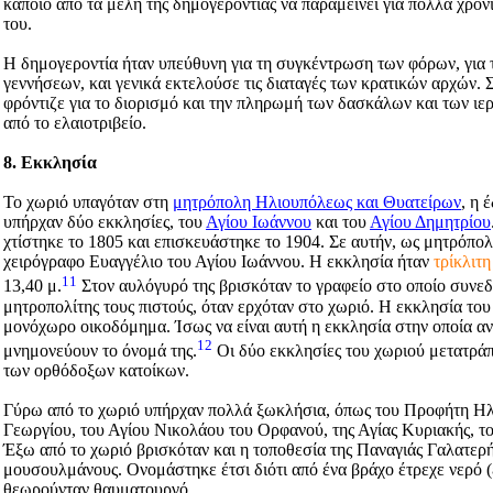
κάποιο από τα μέλη της δημογεροντίας να παραμείνει για πολλά χρόν
του.
Η δημογεροντία ήταν υπεύθυνη για τη συγκέντρωση των φόρων, για
γεννήσεων, και γενικά εκτελούσε τις διαταγές των κρατικών αρχών. Σ
φρόντιζε για το διορισμό και την πληρωμή των δασκάλων και των ιε
από το ελαιοτριβείο.
8. Εκκλησία
Το χωριό υπαγόταν στη
μητρόπολη Ηλιουπόλεως και Θυατείρων
, η 
υπήρχαν δύο εκκλησίες, του
Αγίου Ιωάννου
και του
Αγίου Δημητρίου
χτίστηκε το 1805 και επισκευάστηκε το 1904. Σε αυτήν, ως μητρόπ
χειρόγραφο Ευαγγέλιο του Αγίου Ιωάννου. Η εκκλησία ήταν
τρίκλιτη
11
13,40 μ.
Στον αυλόγυρό της βρισκόταν το γραφείο στο οποίο συνεδρ
μητροπολίτης τους πιστούς, όταν ερχόταν στο χωριό. Η εκκλησία του 
μονόχωρο οικοδόμημα. Ίσως να είναι αυτή η εκκλησία στην οποία αν
12
μνημονεύουν το όνομά της.
Οι δύο εκκλησίες του χωριού μετατρά
των ορθόδοξων κατοίκων.
Γύρω από το χωριό υπήρχαν πολλά ξωκλήσια, όπως του Προφήτη Ηλία
Γεωργίου, του Αγίου Νικολάου του Ορφανού, της Αγίας Κυριακής, τ
Έξω από το χωριό βρισκόταν και η τοποθεσία της Παναγιάς Γαλατερής 
μουσουλμάνους. Ονομάστηκε έτσι διότι από ένα βράχο έτρεχε νερό (
θεωρούνταν θαυματουργό.