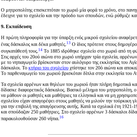
Ο μητροπολίτης επισκεπτόταν το χωριό μία φορά το χρόνο, στο πανηγ
έδειχνε για το σχολείο και την πρόοδο των σπουδών, ενώ ρύθμιζε κα
9. Εκπαίδευση
Η πρώτη πληροφορία για την ύπαρξη ενός μικρού σχολείου αναφέρετ
13
ένας δάσκαλος και δέκα μαθητές.
Ο ίδιος πρότεινε στους δημογέρο
14
συγκατάθεσή τους.
Το 1885 ιδρύθηκε σχολείο στο χωριό από τη φι
Στις αρχές του 20ού αιώνα στο χωριό υπήρχαν τρία σχολεία, αρρένω
με το νηπιαγωγείο βρίσκονταν στον αυλόγυρο της εκκλησίας του Αγ
δάσκαλοι. Το
κτήριο του σχολείου
χτίστηκε τον 20ό αιώνα και αποκ
Το παρθεναγωγείο του χωριού βρισκόταν δίπλα στην εκκλησία του Α
Τα σχολεία αρρένων και θηλέων του χωριού ήταν πλήρη δημοτικά και
δίδασκε διαφορετικός δάσκαλος. Βασικό μέλημα του μητροπολίτη, ο 
να μάθουν οι μαθητές και μαθήτριες τα ελληνικά και να μη χρησιμοποι
σχολείου είχαν απαγορέψει στους μαθητές να μιλούν την τούρκικη γ
για την επιβολή της απαγόρευσης αυτής. Κατά τα σχολικά έτη 1921-
και σπούδαζαν 250 μαθήτριες. Στο σχολείο αρρένων 3 δάσκαλοι δίδα
16
παρακολουθούσαν 260 νήπια.