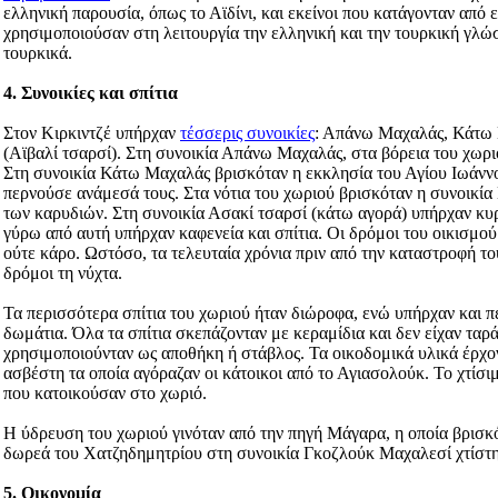
ελληνική παρουσία, όπως το Αϊδίνι, και εκείνοι που κατάγονταν από 
χρησιμοποιούσαν στη λειτουργία την ελληνική και την τουρκική γλώ
τουρκικά.
4. Συνοικίες και σπίτια
Στον Κιρκιντζέ υπήρχαν
τέσσερις συνοικίες
: Απάνω Μαχαλάς, Κάτω 
(Αϊβαλί τσαρσί). Στη συνοικία Απάνω Μαχαλάς, στα βόρεια του χωρι
Στη συνοικία Κάτω Μαχαλάς βρισκόταν η εκκλησία του Αγίου Ιωάννο
περνούσε ανάμεσά τους. Στα νότια του χωριού βρισκόταν η συνοικί
των καρυδιών. Στη συνοικία Ασακί τσαρσί (κάτω αγορά) υπήρχαν κυρ
γύρω από αυτή υπήρχαν καφενεία και σπίτια. Οι δρόμοι του οικισμού
ούτε κάρο. Ωστόσο, τα τελευταία χρόνια πριν από την καταστροφή το
δρόμοι τη νύχτα.
Τα περισσότερα σπίτια του χωριού ήταν διώροφα, ενώ υπήρχαν και π
δωμάτια. Όλα τα σπίτια σκεπάζονταν με κεραμίδια και δεν είχαν ταράτ
χρησιμοποιούνταν ως αποθήκη ή στάβλος. Τα οικοδομικά υλικά έρχον
ασβέστη τα οποία αγόραζαν οι κάτοικοι από το Αγιασολούκ. Το χτίσι
που κατοικούσαν στο χωριό.
Η ύδρευση του χωριού γινόταν από την πηγή Μάγαρα, η οποία βρισκ
δωρεά του Χατζηδημητρίου στη συνοικία Γκοζλούκ Μαχαλεσί χτίστη
5. Οικονομία