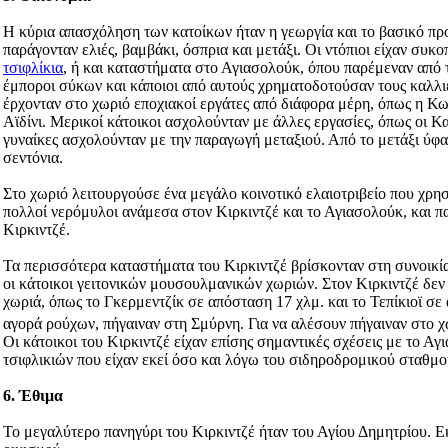
Η κύρια απασχόληση των κατοίκων ήταν η γεωργία και το βασικό προ
παράγονταν ελιές, βαμβάκι, όσπρια και μετάξι. Οι ντόπιοι είχαν συκ
τσιφλίκια
, ή και καταστήματα στο Αγιασολούκ, όπου παρέμεναν από τ
έμποροι σύκων και κάποιοι από αυτούς χρηματοδοτούσαν τους καλλι
έρχονταν στο χωριό εποχιακοί εργάτες από διάφορα μέρη, όπως η Κω
Αϊδίνι. Μερικοί κάτοικοι ασχολούνταν με άλλες εργασίες, όπως οι Κα
γυναίκες ασχολούνταν με την παραγωγή μεταξιού. Από το μετάξι ύφα
σεντόνια.
Στο χωριό λειτουργούσε ένα μεγάλο κοινοτικό ελαιοτριβείο που χρησ
πολλοί νερόμυλοι ανάμεσα στον Κιρκιντζέ και το Αγιασολούκ, και πα
Κιρκιντζέ.
Τα περισσότερα καταστήματα του Κιρκιντζέ βρίσκονταν στη συνοικί
οι κάτοικοι γειτονικών μουσουλμανικών χωριών. Στον Κιρκιντζέ δεν 
χωριά, όπως το Γκερμεντζίκ σε απόσταση 17 χλμ. και το Τεπίκιοϊ σε
αγορά ρούχων, πήγαιναν στη Σμύρνη. Για να αλέσουν πήγαιναν στο χ
Οι κάτοικοι του Κιρκιντζέ είχαν επίσης σημαντικές σχέσεις με το Α
τσιφλικιών που είχαν εκεί όσο και λόγω του σιδηροδρομικού σταθμο
6. Έθιμα
Το μεγαλύτερο πανηγύρι του Κιρκιντζέ ήταν του Αγίου Δημητρίου. Εκ