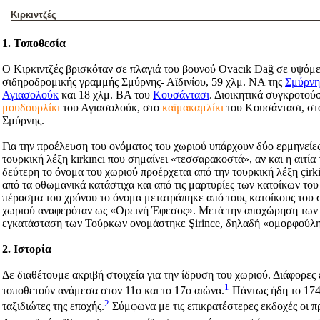
Κιρκιντζές
1. Τοποθεσία
Ο Κιρκιντζές βρισκόταν σε πλαγιά του βουνού Ovacık Dağ σε υψόμετ
σιδηροδρομικής γραμμής Σμύρνης- Αϊδινίου, 59 χλμ. ΝΑ της
Σμύρνη
Αγιασολούκ
και 18 χλμ. ΒΑ του
Κουσάντασι
. Διοικητικά συγκροτού
μουδουρλίκι
του Αγιασολούκ, στο
καϊμακαμλίκι
του Κουσάντασι, σ
Σμύρνης.
Για την προέλευση του ονόματος του χωριού υπάρχουν δύο ερμηνείε
τουρκική λέξη kırkıncı που σημαίνει «τεσσαρακοστά», αν και η αιτί
δεύτερη το όνομα του χωριού προέρχεται από την τουρκική λέξη çir
από τα οθωμανικά κατάστιχα και από τις μαρτυρίες των κατοίκων του
πέρασμα του χρόνου το όνομα μετατράπηκε από τους κατοίκους του σ
χωριού αναφερόταν ως «Ορεινή Έφεσος». Μετά την αποχώρηση των 
εγκατάσταση των Τούρκων ονομάστηκε Şirince, δηλαδή «ομορφούλη
2. Ιστορία
Δε διαθέτουμε ακριβή στοιχεία για την ίδρυση του χωριού. Διάφορες 
1
τοποθετούν ανάμεσα στον 11ο και το 17ο αιώνα.
Πάντως ήδη το 174
2
ταξιδιώτες της εποχής.
Σύμφωνα με τις επικρατέστερες εκδοχές οι π