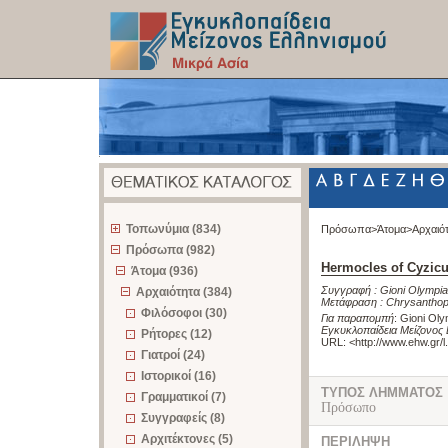
z
Τοπωνύμια (834)
Πρόσωπα>
Άτομα>
Αρχαιό
Πρόσωπα (982)
Hermocles of Cyzic
Άτομα (936)
Συγγραφή :
Gioni Olympia
Αρχαιότητα (384)
Μετάφραση :
Chrysanthopo
Φιλόσοφοι (30)
Για παραπομπή
:
Gioni Oly
Εγκυκλοπαίδεια Μείζονος 
Ρήτορες (12)
URL: <
http://www.ehw.gr/
Γιατροί (24)
Ιστορικοί (16)
ΤΥΠΟΣ ΛΗΜΜΑΤΟΣ
Γραμματικοί (7)
Πρόσωπο
Συγγραφείς (8)
Αρχιτέκτονες (5)
ΠΕΡΙΛΗΨΗ