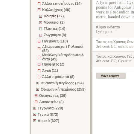
A lyric poet from Cy
Άλλοι επιστήμονες (14)
poems for Antigonus I
Καλλιτέχνες (46)
work is a prosodion in 
Ποιητές (22)
metre, handed down to
Μουσικοί (3)
Κύρια Ιδιότητα
Γλύπτες (14)
Lyric poet
Ζωγράφοι (8)
Ηγεμόνες (110)
Τόπος και Χρόνος Θαν
3rd cent. BC, unknown
Αξιωματούχοι / Πολιτικοί
(58)
Μυθολογικά πρόσωπα &
Τόπος και Χρόνος Γέν
όντα (45)
4th cent. BC, Cyzicus
Προφήτες (2)
Άγιοι (11)
Άλλα πρόσωπα (8)
Βυζαντινή περίοδος (294)
Οθωμανική περίοδος (259)
Οικογένειες (39)
Δυναστείες (8)
Γεγονότα (228)
Γενικά (872)
Δομικά (627)