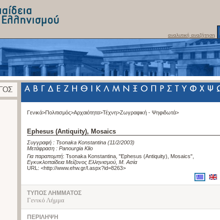
αναλυτική αναζήτηση
Γενικά>
Πολιτισμός>
Αρχαιότητα>
Τέχνη>
Ζωγραφική - Ψηφιδωτά>
Ephesus (Antiquity), Mosaics
Συγγραφή :
Tsonaka Konstantina
(11/2/2003)
Μετάφραση :
Panourgia Klio
Για παραπομπή
:
Tsonaka Konstantina, "Ephesus (Antiquity), Mosaics"
,
Εγκυκλοπαίδεια Μείζονος Ελληνισμού, Μ. Ασία
URL: <
http://www.ehw.gr/l.aspx?id=8263
>
ΤΥΠΟΣ ΛΗΜΜΑΤΟΣ
Γενικό Λήμμα
ΠΕΡΙΛΗΨΗ