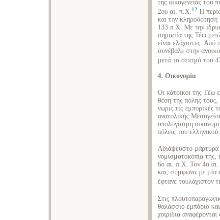
της οικογένειάς του 
12
2ου αι. π.Χ.
Η περίο
και την κληροδότηση
133 π.Χ. Με την ίδρ
σημασία της Τέω μειώ
είναι ελάχιστες. Από
συνέβαλε στην ανοικ
μετά το σεισμό του 4
4. Οικονομία
Οι κάτοικοι της Τέω 
θέση της πόλης τους,
νωρίς τις εμπορικές 
ανατολικής Μεσογείου
υπολογίσιμη οικονομι
πόλεις του ελληνικού
Αδιάψευστο μάρτυρα τ
νομισματοκοπία της, 
6ο αι. π.Χ. Τον 4ο αι
και, σύμφωνα με μία 
έφτανε τουλάχιστον τι
Στις πλουτοπαραγωγικ
θαλάσσιο εμπόριο και
χοιρίδια αναφέρονται