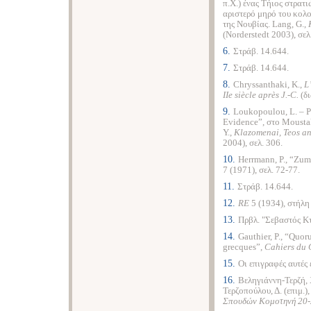
π.Χ.) ένας Τήιος στρατι
αριστερό μηρό του κολ
της Νουβίας. Lang, G.,
(Norderstedt 2003), σελ
6.
Στράβ. 14.644.
7.
Στράβ. 14.644.
8.
Chryssanthaki, K.,
L
IIe siècle après J.-C.
(δι
9.
Loukopoulou, L. – P
Evidence”, στο Moustaka
Y.,
Klazomenai, Teos a
2004), σελ. 306.
10.
Herrmann, P., “Zum
7 (1971), σελ. 72-77.
11.
Στράβ. 14.644.
12.
RE
5 (1934), στήλη 
13.
Πρβλ. "Σεβαστός Κτ
14.
Gauthier, P., “Quor
grecques”,
Cahiers du 
15.
Οι επιγραφές αυτές 
16.
Βεληγιάννη-Τερζή, 
Τερζοπούλου, Δ. (επιμ.)
Σπουδών Κομοτηνή 20-