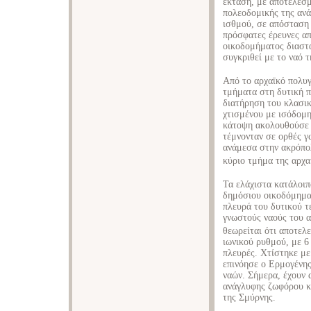
έκταση, με αποτέλεσμ
πολεοδομικής της αν
ισθμού, σε απόσταση 
πρόσφατες έρευνες α
οικοδομήματος διαστά
συγκριθεί με το ναό 
Από το αρχαϊκό πολυγ
τμήματα στη δυτική π
διατήρηση του κλασικ
χτισμένου με ισόδομη
κάτοψη ακολουθούσε 
τέμνονταν σε ορθές γω
ανάμεσα στην ακρόπολ
κύριο τμήμα της αρχα
Τα ελάχιστα κατάλοιπ
δημόσιου οικοδόμημα
πλευρά του δυτικού τε
γνωστούς ναούς του α
θεωρείται ότι αποτελε
ιωνικού ρυθμού, με 6 
πλευρές. Χτίστηκε μ
επινόησε ο Ερμογένης
ναών. Σήμερα, έχουν 
ανάγλυφης ζωφόρου κ
της Σμύρνης.