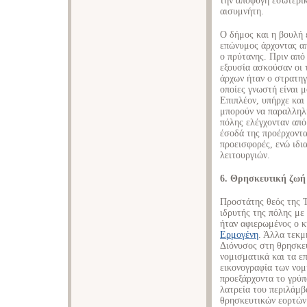
την αποφυγή εσωτερι
αισυμνήτη.
Ο δήμος και η βουλή 
επώνυμος άρχοντας από
ο πρύτανης. Πριν από
εξουσία ασκούσαν οι 
άρχων ήταν ο στρατηγ
οποίες γνωστή είναι 
Επιπλέον, υπήρχε και
μπορούν να παραλληλι
πόλης ελέγχονταν από
έσοδά της προέρχοντα
προεισφορές, ενώ ιδι
λειτουργιών.
6. Θρησκευτική ζωή
Προστάτης θεός της Τ
ιδρυτής της πόλης με
ήταν αφιερωμένος ο 
Ερμογένη
. Άλλα τεκμ
Διόνυσος στη θρησκευ
νομισματικά και τα ε
εικονογραφία των νο
προεξάρχοντα το γρύπ
λατρεία του περιλάμβ
θρησκευτικών εορτών: