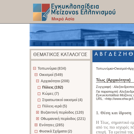
z
Τοπωνύμια (834)
Τοπωνύμια>
Οικισμοί>
Αρχ
Οικισμοί (549)
Τέως (Αρχαιότητα)
Αρχαιότητα (208)
Συγγραφή :
Αλεξανδροπο
Πόλεις (192)
Για παραπομπή
:
Αλεξανδρο
Κώμες (7)
Εγκυκλοπαίδεια Μείζονος 
URL: <
http://www.ehw.gr/
Στρατιωτικοί οικισμοί (4)
Πόλεις-ιερά (5)
Βυζαντινή περίοδος (120)
1. Θέση και ίδρυση
Οθωμανική περίοδος (221)
H Τέως, σημαντικό εμπ
Ενότητες (285)
από τις πιο ισχυρές π
Φυσικά Σχήματα (2)
εποχή. Τα ερείπιά της