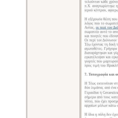
τελούνταν κάθε χρόνο
π.Χ. αναγνωρίστηκε η
ιερού κέντρου, αφιερ
Η εξέχουσα θέση που 
λόγος που το σωματεί
Ασίας,
οι περί τον Δι
σωματείο αυτό το απο
και ποιητές που έδιν
Οι περί τον Διόνυσον 
Τέω έχοντας τη δική τ
αγωνοθέτες. Γρήγορα 
διαταράχτηκαν και γύ
εγκατέλειψαν και εγ
γιορτές που μαρτυρούν
προς τιμή του Ηρακλή
7. Τοπογραφία και 
Η Τέως εκτεινόταν στ
δύο λιμάνια, από ένα 
Γεραιίδαι ή Geraesticu
σήμερα από τους κατο
νότιο, που έχει προσχ
αρχαίων μόλων κάτω 
Η ίδια η πόλη δεν έχε