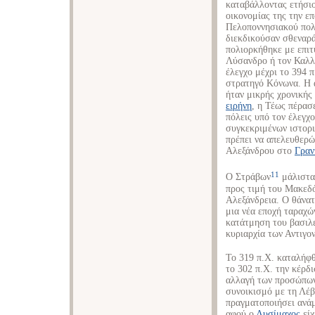
καταβάλλοντας ετήσιο
οικονομίας της την επ
Πελοποννησιακού πολέ
διεκδικούσαν σθεναρά
πολιορκήθηκε με επιτ
Λύσανδρο ή τον Καλλι
έλεγχο μέχρι το 394 
στρατηγό Κόνωνα. Η 
ήταν μικρής χρονικής 
ειρήνη
, η Τέως πέρασε
πόλεις υπό τον έλεγχ
συγκεκριμένων ιστορι
πρέπει να απελευθερώ
Αλεξάνδρου στο
Γραν
11
Ο Στράβων
μάλιστα 
προς τιμή του Μακεδόν
Αλεξάνδρεια. Ο θάνα
μια νέα εποχή ταραχώ
κατάτμηση του βασιλε
κυριαρχία των Αντιγο
Το 319 π.Χ. καταλήφ
το 302 π.Χ. την κέρδ
αλλαγή των προσώπων
συνοικισμό με τη Λέβ
πραγματοποιήσει ανάμ
αφού ο
Λυσίμαχος
είχ