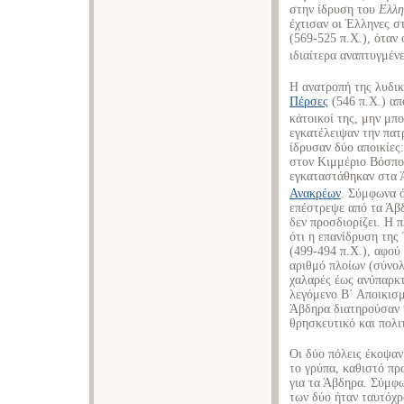
στην ίδρυση του
Ελλη
έχτισαν οι Έλληνες σ
(569-525 π.Χ.), όταν
ιδιαίτερα αναπτυγμένε
Η ανατροπή της λυδικ
Πέρσες
(546 π.Χ.) απ
κάτοικοί της, μην μπ
εγκατέλειψαν την πατ
ίδρυσαν δύο αποικίες
στον Κιμμέριο Βόσπο
εγκαταστάθηκαν στα 
Ανακρέων
. Σύμφωνα 
επέστρεψε από τα Άβδ
δεν προσδιορίζει. Η 
ότι η επανίδρυση της
(499-494 π.Χ.), αφού
αριθμό πλοίων (σύνολ
χαλαρές έως ανύπαρκτ
λεγόμενο Β΄ Αποικισμ
Άβδηρα διατηρούσαν 
θρησκευτικό και πολι
Οι δύο πόλεις έκοψα
το γρύπα, καθιστό προ
για τα Άβδηρα. Σύμφω
των δύο ήταν ταυτόχρ