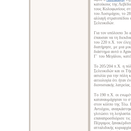
κατοίκους της Λεβέδο
τους Κολοφωνίους στ
του Λυσιμάχου, το 28
αλλαγή στρατοπέδου κ
Σελευκιδών.
Για τον υπόλοιπο 3ο α
έπαυσαν να τη διεκδι
του 220 π.Χ. τον έλεγ
διατήρησε, με μια μι
διάστημα αυτό ο Αχαι
Γ΄ του Μεγάλου, κατέ
Το 205/204 π.Χ. η πό
Σελευκιδών και οι Τή
ασυλία για την πόλη κ
αιτιολογία ότι ήταν έ
διονυσιακής λατρείας
Tο 190 π.Χ. οι ενωμέ
καταναυμάχησαν το σ
στον κόλπο της Τέω. 
Αντιόχου, αναγκάστηκ
γλιτώσει τη λεηλασία
επαναπροσδιόρισε τις
Πέργαμος ξανακέρδισε
ατταλιδικής κυριαρχία