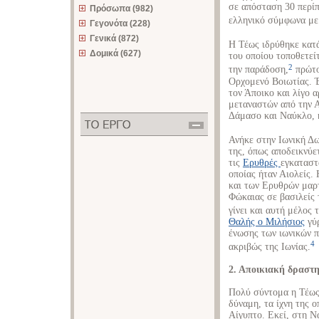
σε απόσταση 30 περίπ
Πρόσωπα (982)
ελληνικό σύμφωνα με 
Γεγονότα (228)
Γενικά (872)
Η Τέως ιδρύθηκε κατά
Δομικά (627)
του οποίου τοποθετεί
2
την παράδοση,
πρώτο
Ορχομενό Βοιωτίας. Έ
τον Άποικο και λίγο 
μεταναστών από την Α
Δάμασο και Ναύκλο, κ
Ανήκε στην Ιωνική Δω
της, όπως αποδεικνύετ
τις
Ερυθρές
εγκατασ
οποίας ήταν Αιολείς.
και των Ερυθρών μαρ
Φώκαιας σε βασιλείς
γίνει και αυτή μέλος 
Θαλής ο Μιλήσιος
γύρ
ένωσης των ιωνικών π
4
ακριβώς της Ιωνίας.
2. Αποικιακή δραστ
Πολύ σύντομα η Τέως
δύναμη, τα ίχνη της ο
Αίγυπτο. Εκεί, στη Ν