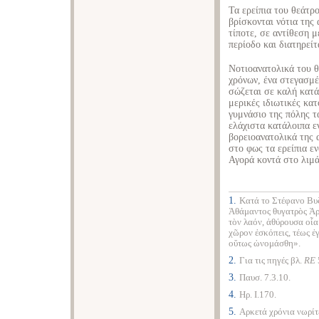
Τα ερείπια του θεάτρο
βρίσκονται νότια της
τίποτε, σε αντίθεση 
περίοδο και διατηρεί
Νοτιοανατολικά του θ
χρόνων, ένα στεγασμέ
σώζεται σε καλή κατ
μερικές ιδιωτικές κα
γυμνάσιο της πόλης τ
ελάχιστα κατάλοιπα 
βορειοανατολικά της 
στο φως τα ερείπια ε
Αγορά κοντά στο λιμά
1.
Κατά το Στέφανο Βυ
Ἀθάμαντος θυγατρὸς Ἀρ
τὸν λαόν, ἀθύρουσα οἷα 
χῶρον ἐσκόπεις, τέως ἐγ
οὕτως ὠνομάσθη».
2.
Για τις πηγές βλ.
RE
3.
Παυσ. 7.3.10.
4.
Ηρ. Ι.170.
5.
Αρκετά χρόνια νωρίτε