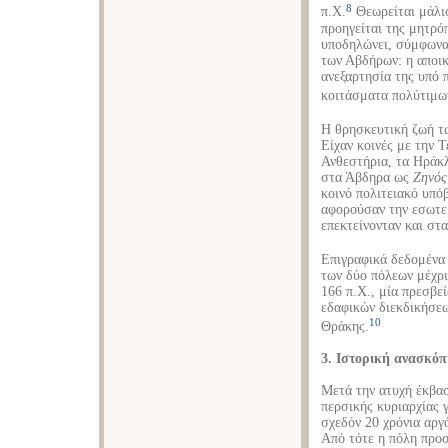
8
π.Χ.
Θεωρείται μάλι
προηγείται της μητρό
υποδηλώνει, σύμφωνα 
των Αβδήρων: η αποικί
ανεξαρτησία της υπό
κοιτάσματα πολύτιμω
Η θρησκευτική ζωή τ
Είχαν κοινές με την Τ
Ανθεστήρια, τα Ηράκλ
στα Άβδηρα ως
Ζηνός
κοινό πολιτειακό υπό
αφορούσαν την εσωτε
επεκτείνονταν και στ
Επιγραφικά δεδομένα
των δύο πόλεων μέχρι 
166 π.Χ., μία πρεσβ
εδαφικών διεκδικήσεω
10
Θράκης.
3. Ιστορική ανασκό
Μετά την ατυχή έκβασ
περσικής κυριαρχίας γ
σχεδόν 20 χρόνια αργ
Από τότε η πόλη προ