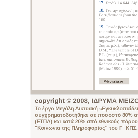
17.
Στράβ. 14.644· Λίβ.
18.
Για την οχύρωση τη
Fortifications from th
160.
19.
Ο ναός βρισκόταν σ
το οποίο οριζόταν από 
πλευρά και ιωνικού στη
σημειωθεί ότι ο ναός ε
2ος αι. μ.Χ.), πιθανόν 
D.M., “The temple of D
E.L. (επιμ.),
Hermogene
Internationales Kolloqu
Rahmen des 13. Interna
(Mainz 1990), σελ. 51-
copyright © 2008, ΙΔΡΥΜΑ ΜΕ
Το έργο Μεγάλη Δικτυακή «Εγκυκλοπαίδει
συγχρηματοδοτήθηκε σε ποσοστό 80% απ
(ΕΤΠΑ) και κατά 20% από εθνικούς πόρο
"Κοινωνία της Πληροφορίας" του Γ΄ ΚΠΣ.