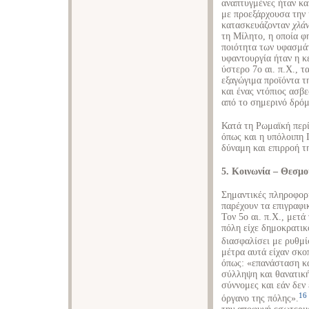
αναπτυγμένες ήταν κα
με προεξάρχουσα την 
κατασκευάζονταν
χλά
τη Μίλητο, η οποία φ
ποιότητα των υφασμάτ
υφαντουργία ήταν η κ
ύστερο 7ο αι. π.Χ., τ
εξαγώγιμα προϊόντα τ
και ένας ντόπιος ασβ
από το σημερινό δρόμο
Κατά τη Ρωμαϊκή περ
όπως και η υπόλοιπη 
δύναμη και επιρροή τ
5. Κοινωνία – Θεσμο
Σημαντικές πληροφορί
παρέχουν τα επιγραφι
Τον 5ο αι. π.Χ., μετ
πόλη είχε δημοκρατικ
διασφαλίσει με ρυθμί
μέτρα αυτά είχαν σκο
όπως: «επανάσταση κα
σύλληψη και θανατική
σύννομες και εάν δεν
16
όργανο της πόλης».