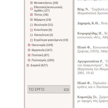
Μετακινήσεις (28)
Εθνοτικές/κοινωνικές
Βέης Ν.
, "Συμβολή ε
ομάδες (27)
Μικρασιατικά Χρονικ
Τύπος (38)
Μέριμνα (19)
Δημαράς Κ.Θ.
,
Νεοε
Ιδεολογία (31)
Κοινότητα (6)
Κιτρομηλίδης Π.
,
Νε
Οικογένεια (2)
κοινωνικές ιδέες
, Αθ
Ευρύτερα φαινόμενα (19)
Οικονομία (109)
Ηλιού Φ.
,
Κοινωνικο
Θρησκεία (167)
Σμύρνης (1819)
, Αθήν
Πολιτική (87)
Πολιτισμός (285)
Αργυροπούλου Ρ.
, "
του Διαφωτισμού", Χα
Δομικά (627)
Μητρόπολη του Μικρα
2001, 19-41
Ηλιού Φ.
,
Τύφλωσον Κ
κρίσεις και ο Νικόλα
Καρατζάς Στ.
,
Σμύρν
με ταραχές στη Σμύρν