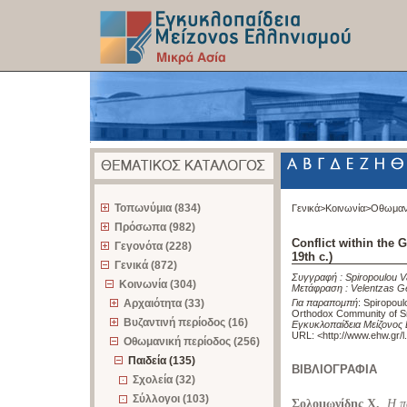
z
Τοπωνύμια (834)
Γενικά>
Κοινωνία>
Οθωμαν
Πρόσωπα (982)
Conflict within the
Γεγονότα (228)
19th c.)
Γενικά (872)
Συγγραφή :
Spiropoulou 
Κοινωνία (304)
Μετάφραση :
Velentzas G
Αρχαιότητα (33)
Για παραπομπή
:
Spiropoulo
Orthodox Community of Sm
Βυζαντινή περίοδος (16)
Εγκυκλοπαίδεια Μείζονος 
URL: <
http://www.ehw.gr/
Οθωμανική περίοδος (256)
Παιδεία (135)
ΒΙΒΛΙΟΓΡΑΦΙΑ
Σχολεία (32)
Σύλλογοι (103)
Σολομωνίδης Χ.
,
Η π