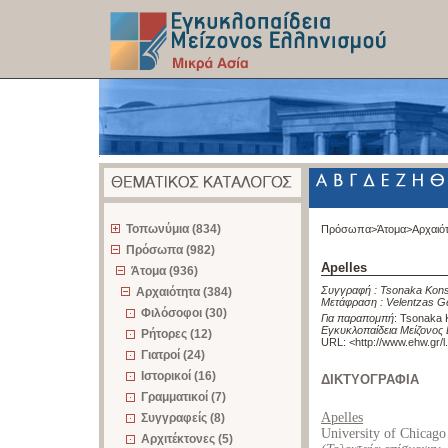
z
Τοπωνύμια (834)
Πρόσωπα>
Άτομα>
Αρχαιό
Πρόσωπα (982)
Apelles
Άτομα (936)
Συγγραφή :
Tsonaka Kons
Αρχαιότητα (384)
Μετάφραση :
Velentzas G
Φιλόσοφοι (30)
Για παραπομπή
:
Tsonaka K
Εγκυκλοπαίδεια Μείζονος 
Ρήτορες (12)
URL: <
http://www.ehw.gr/
Γιατροί (24)
Ιστορικοί (16)
ΔΙΚΤΥΟΓΡΑΦΙΑ
Γραμματικοί (7)
Apelles
Συγγραφείς (8)
University of Chicago
Αρχιτέκτονες (5)