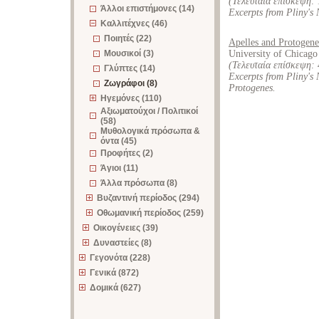
(Τελευταία επίσκεψη:
Άλλοι επιστήμονες (14)
Excerpts from Pliny's 
Καλλιτέχνες (46)
Ποιητές (22)
Apelles and Protogene
Μουσικοί (3)
University of Chicago
(Τελευταία επίσκεψη:
Γλύπτες (14)
Excerpts from Pliny's
Ζωγράφοι (8)
Protogenes.
Ηγεμόνες (110)
Αξιωματούχοι / Πολιτικοί
(58)
Μυθολογικά πρόσωπα &
όντα (45)
Προφήτες (2)
Άγιοι (11)
Άλλα πρόσωπα (8)
Βυζαντινή περίοδος (294)
Οθωμανική περίοδος (259)
Οικογένειες (39)
Δυναστείες (8)
Γεγονότα (228)
Γενικά (872)
Δομικά (627)