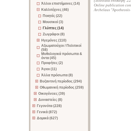
(Τελευταία επίσκεψη:
22
Άλλοι επιστήμονες (14)
Online publication conc
Καλλιτέχνες (46)
Archelaus "Apotheosis 
Ποιητές (22)
Μουσικοί (3)
Γλύπτες (14)
Ζωγράφοι (8)
Ηγεμόνες (110)
Αξιωματούχοι / Πολιτικοί
(58)
Μυθολογικά πρόσωπα &
όντα (45)
Προφήτες (2)
Άγιοι (11)
Άλλα πρόσωπα (8)
Βυζαντινή περίοδος (294)
Οθωμανική περίοδος (259)
Οικογένειες (39)
Δυναστείες (8)
Γεγονότα (228)
Γενικά (872)
Δομικά (627)