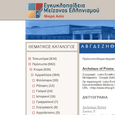
z
Τοπωνύμια (834)
Πρόσωπα>
Άτομα>
Αρχαιό
Πρόσωπα (982)
Archelaus of Priene
Άτομα (936)
Συγγραφή :
Leka Evridiki
Αρχαιότητα (384)
Μετάφραση :
Gougla Dafn
Φιλόσοφοι (30)
Για παραπομπή
:
Leka Evrid
Εγκυκλοπαίδεια Μείζονος 
Ρήτορες (12)
URL: <
http://www.ehw.gr/
Γιατροί (24)
Ιστορικοί (16)
ΔΙΚΤΥΟΓΡΑΦΙΑ
Γραμματικοί (7)
Archelaus' Relief
Συγγραφείς (8)
Zanker, P.
Αρχιτέκτονες (5)