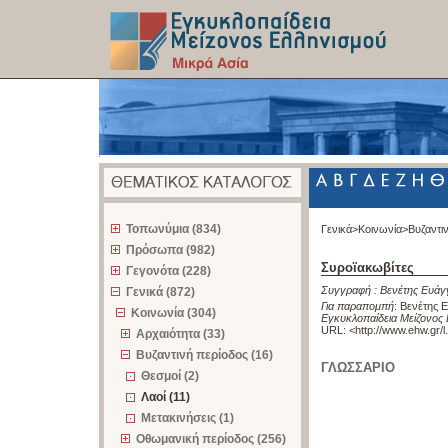
z
Τοπωνύμια (834)
Γενικά>
Κοινωνία>
Βυζαντι
Πρόσωπα (982)
Συροϊακωβίτες
Γεγονότα (228)
Συγγραφή :
Βενέτης Ευάγ
Γενικά (872)
Για παραπομπή
:
Βενέτης Ε
Κοινωνία (304)
Εγκυκλοπαίδεια Μείζονος 
URL: <
http://www.ehw.gr/
Αρχαιότητα (33)
Βυζαντινή περίοδος (16)
ΓΛΩΣΣΑΡΙΟ
Θεσμοί (2)
Λαοί (11)
Μετακινήσεις (1)
Οθωμανική περίοδος (256)