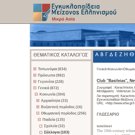
z
Τοπωνύμια (834)
Γενικά>
Κοινωνία>
Οθωμαν
Πρόσωπα (982)
Club "Basileias", Ne
Γεγονότα (228)
Συγγραφή :
Karachristos 
Γενικά (872)
Μετάφραση :
Velentzas G
Κοινωνία (304)
Για παραπομπή
:
Karachris
Εγκυκλοπαίδεια Μείζονος 
Αρχαιότητα (33)
URL: <
http://www.ehw.gr/
Βυζαντινή περίοδος (16)
Οθωμανική περίοδος (256)
ΓΛΩΣΣΑΡΙΟ
Παιδεία (135)
tanzimat
Σχολεία (32)
The 19th-century refor
Σύλλογοι (103)