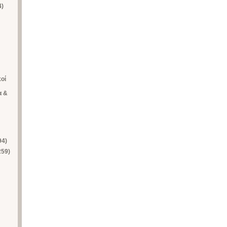
4)
κοί
α &
94)
259)