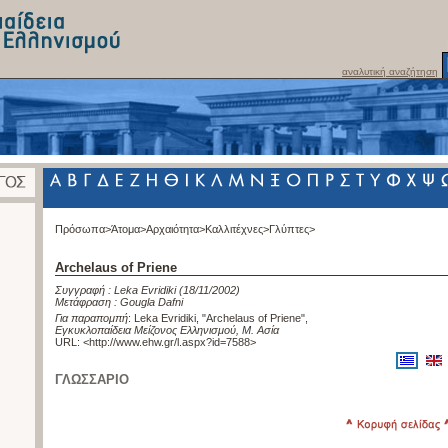
αναλυτική αναζήτηση
Πρόσωπα>
Άτομα>
Αρχαιότητα>
Καλλιτέχνες>
Γλύπτες>
Archelaus of Priene
Συγγραφή :
Leka Evridiki
(18/11/2002)
Μετάφραση :
Gougla Dafni
Για παραπομπή
:
Leka Evridiki, "Archelaus of Priene"
,
Εγκυκλοπαίδεια Μείζονος Ελληνισμού, Μ. Ασία
URL: <
http://www.ehw.gr/l.aspx?id=7588
>
ΓΛΩΣΣΑΡΙΟ