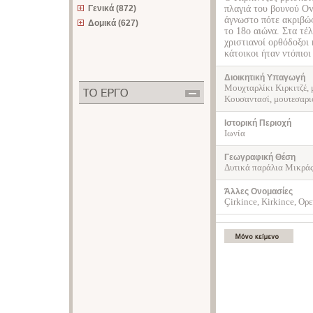
Γενικά (872)
πλαγιά του βουνού Ov
άγνωστο πότε ακριβώς
Δομικά (627)
το 18ο αιώνα. Στα τέ
χριστιανοί ορθόδοξοι
κάτοικοι ήταν ντόπιοι
Διοικητική Υπαγωγή
Μουχταρλίκι Κιρκιτζέ,
Κουσαντασί, μουτεσαριφ
Ιστορική Περιοχή
Ιωνία
Γεωγραφική Θέση
Δυτικά παράλια Μικράς
Άλλες Ονομασίες
Çirkince, Kirkince, Ορε