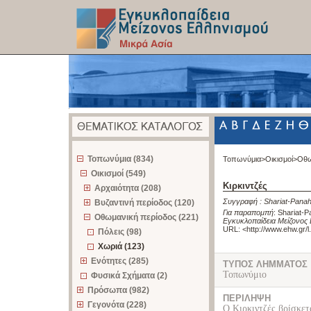
z
Τοπωνύμια (834)
Τοπωνύμια>
Οικισμοί>
Οθω
Οικισμοί (549)
Κιρκιντζές
Αρχαιότητα (208)
Συγγραφή :
Shariat-Pana
Βυζαντινή περίοδος (120)
Για παραπομπή
:
Shariat-P
Οθωμανική περίοδος (221)
Εγκυκλοπαίδεια Μείζονος 
URL: <
http://www.ehw.gr/
Πόλεις (98)
Χωριά (123)
Ενότητες (285)
ΤΥΠΟΣ ΛΗΜΜΑΤΟΣ
Τοπωνύμιο
Φυσικά Σχήματα (2)
Πρόσωπα (982)
ΠΕΡΙΛΗΨΗ
Γεγονότα (228)
Ο Κιρκιντζές βρίσκετ